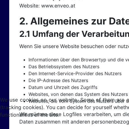
Website: www.enveo.at
2. Allgemeines zur Dat
2.1 Umfang der Verarbeit
Wenn Sie unsere Website besuchen oder nutzen
Informationen über den Browsertyp und die v
Das Betriebssystem des Nutzers
Den Internet-Service-Provider des Nutzers
Die IP-Adresse des Nutzers
Datum und Uhrzeit des Zugriffs
Websites, von denen das System des Nutzers a
We use cookies on our website. Some of them are esse
Websites, die vom System des Nutzers über 
(tracking cookies). You can decide for yourself whethe
Wir müssen diese Logfiles verarbeiten, um die
functionalities of the site.
Daten zusammen mit anderen personenbezogene